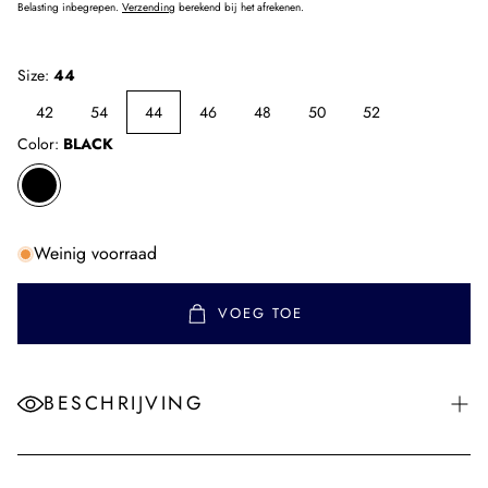
prijs
Belasting inbegrepen.
Verzending
berekend bij het afrekenen.
Size:
44
42
54
44
46
48
50
52
Color:
BLACK
Weinig voorraad
VOEG TOE
BESCHRIJVING